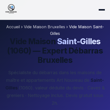
Accueil
›
Vide Maison Bruxelles
›
Vide Maison Saint-
Gilles
Vide Maison
Saint-Gilles
(1060) — Expert Débarras
Bruxelles
Spécialiste du débarras dans les maisons de
maître et appartements Art Nouveau de
Saint-
Gilles
(1060). valeur déduite du devis · Caves &
greniers · Nettoyage inclus. Devis gratuit sous
2h.