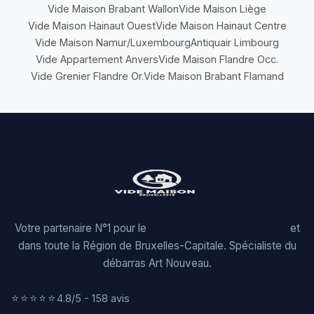
Vide Maison Brabant Wallon
Vide Maison Liège
Vide Maison Hainaut Ouest
Vide Maison Hainaut Centre
Vide Maison Namur/Luxembourg
Antiquair Limbourg
Vide Appartement Anvers
Vide Maison Flandre Occ.
Vide Grenier Flandre Or.
Vide Maison Brabant Flamand
Votre partenaire N°1 pour le
vide maison à Saint-Gilles
et
dans toute la Région de Bruxelles-Capitale. Spécialiste du
débarras Art Nouveau.
⭐⭐⭐⭐⭐
4.8/5 - 158 avis