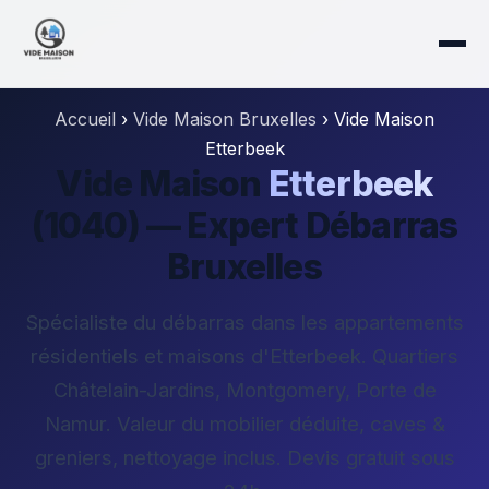
Accueil
›
Vide Maison Bruxelles
›
Vide Maison
Etterbeek
Vide Maison
Etterbeek
(1040) — Expert Débarras
Bruxelles
Spécialiste du débarras dans les appartements
résidentiels et maisons d'Etterbeek. Quartiers
Châtelain-Jardins, Montgomery, Porte de
Namur. Valeur du mobilier déduite, caves &
greniers, nettoyage inclus. Devis gratuit sous