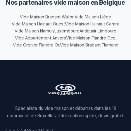
Nos partenaires vide maison en Belgique
Vide Maison Brabant Wallon
Vide Maison Liège
Vide Maison Hainaut Ouest
Vide Maison Hainaut Centre
Vide Maison Namur/Luxembourg
Antiquair Limbourg
Vide Appartement Anvers
Vide Maison Flandre Occ.
Vide Grenier Flandre Or.
Vide Maison Brabant Flamand
Spécialiste du vide maison et débarras dans les 19
communes de Bruxelles. Intervention rapide, devis gratuit.
⭐⭐⭐⭐⭐
4.8/5 - 134 avis